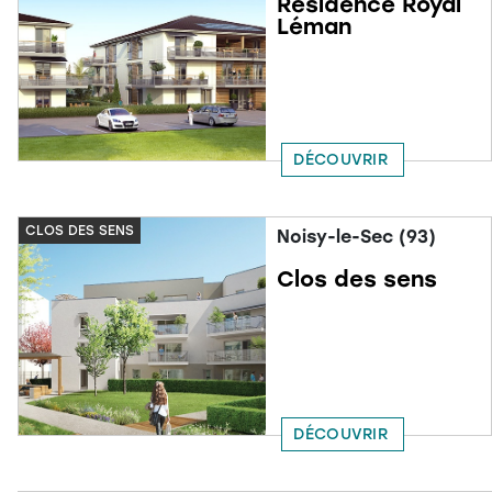
Résidence Royal
Léman
DÉCOUVRIR
CLOS DES SENS
Noisy-le-Sec (93)
Clos des sens
DÉCOUVRIR