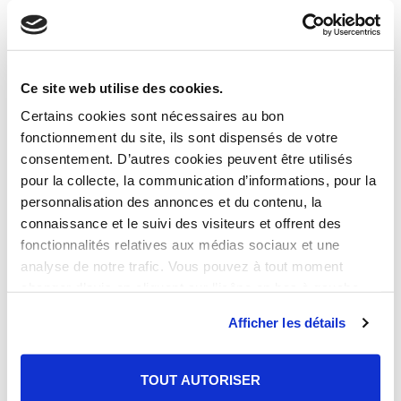
Transports depuis Beauzelle
Ce site web utilise des cookies.
Certains cookies sont nécessaires au bon
fonctionnement du site, ils sont dispensés de votre
· Accès A20, A61, A62, A64, A66, A68,
consentement. D’autres cookies peuvent être utilisés
A75
pour la collecte, la communication d’informations, pour la
·
À 15 km de la gare de Toulouse-
personnalisation des annonces et du contenu, la
connaissance et le suivi des visiteurs et offrent des
Matabiau
fonctionnalités relatives aux médias sociaux et une
·
À 11 min de l’aéroport Toulouse
analyse de notre trafic. Vous pouvez à tout moment
Blagnac en voiture
changer d’avis en cliquant sur l’icône en bas à gauche.
·
À 2 min du bus à pied
Afficher les détails
·
À 10 min du tramway à pied
TOUT AUTORISER