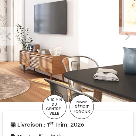
À 10 MIN
ÉLIGIBLE
DU
DÉFICIT
CENTRE-
FONCIER
VILLE
er
Livraison : 1
Trim. 2026