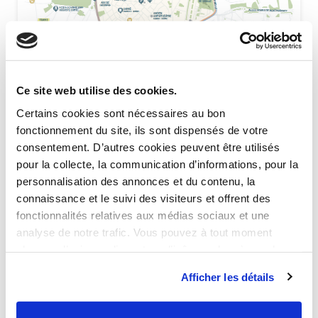
Ce site web utilise des cookies.
Certains cookies sont nécessaires au bon
fonctionnement du site, ils sont dispensés de votre
consentement. D’autres cookies peuvent être utilisés
pour la collecte, la communication d’informations, pour la
Transports depuis Montpellier
personnalisation des annonces et du contenu, la
connaissance et le suivi des visiteurs et offrent des
· Accès A9, A709 et A75
fonctionnalités relatives aux médias sociaux et une
analyse de notre trafic. Vous pouvez à tout moment
·
À 10 min de l’aéroport en voiture
changer d’avis en cliquant sur l’icône en bas à gauche.
·
Gare Montpellier Saint-Roch : à 3h15
Afficher les détails
de Paris, à 1h35 de Lyon et à 2h30 de
Barcelone