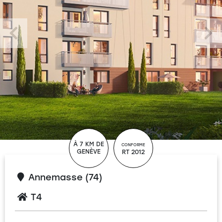
À 7 KM DE
CONFORME
GENÈVE
RT 2012
Annemasse (74)
T4