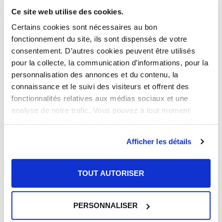
Transports depuis Annemasse
Ce site web utilise des cookies.
Certains cookies sont nécessaires au bon
fonctionnement du site, ils sont dispensés de votre
· À 400 m du tramway
consentement. D’autres cookies peuvent être utilisés
· Une gare SNCF
pour la collecte, la communication d’informations, pour la
· Le Léman Express
personnalisation des annonces et du contenu, la
connaissance et le suivi des visiteurs et offrent des
·
Un aéroport international
fonctionnalités relatives aux médias sociaux et une
analyse de notre trafic. Vous pouvez à tout moment
changer d’avis en cliquant sur l’icône en bas à gauche.
Afficher les détails
TOUT AUTORISER
PERSONNALISER
Jet d'eau emblématique à Genève, sur le Lac Léman.