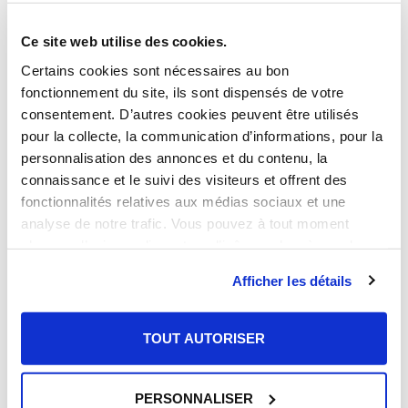
Ce site web utilise des cookies.
Transports depuis Saint-Priest
Certains cookies sont nécessaires au bon
fonctionnement du site, ils sont dispensés de votre
consentement. D’autres cookies peuvent être utilisés
· À 7 min de Lyon en voiture
pour la collecte, la communication d’informations, pour la
· 8 lignes de bus et 1 ligne de tramway
personnalisation des annonces et du contenu, la
connaissance et le suivi des visiteurs et offrent des
· Rocade Est, A46 et A43
fonctionnalités relatives aux médias sociaux et une
· Gare SNCF à proximité
analyse de notre trafic. Vous pouvez à tout moment
changer d’avis en cliquant sur l’icône en bas à gauche.
Afficher les détails
TOUT AUTORISER
PERSONNALISER