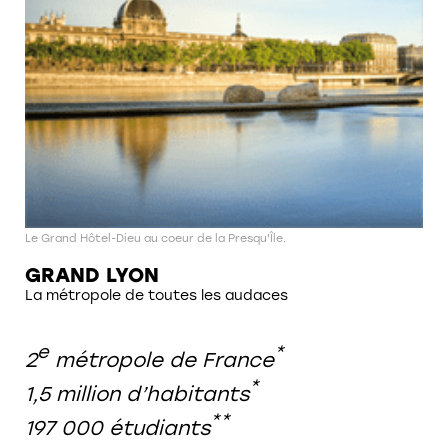
Le Grand Hôtel-Dieu au coeur de la Presqu'Île.
GRAND LYON
La métropole de toutes les audaces
e
*
2
métropole de France
*
1,5 million d’habitants
**
197 000 étudiants