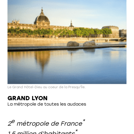
Le Grand Hôtel-Dieu au coeur de la Presqu'Île.
GRAND LYON
La métropole de toutes les audaces
e
*
2
métropole de France
*
1,5 million d’habitants