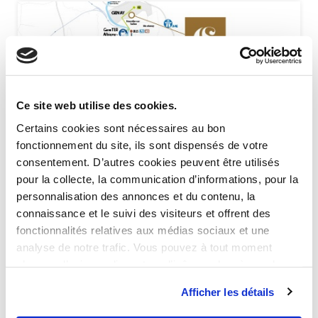
Ce site web utilise des cookies.
Certains cookies sont nécessaires au bon
fonctionnement du site, ils sont dispensés de votre
consentement. D’autres cookies peuvent être utilisés
pour la collecte, la communication d’informations, pour la
Transports depuis Genay
personnalisation des annonces et du contenu, la
connaissance et le suivi des visiteurs et offrent des
· Accès A6, A7, A42, A43 et A46 à 5 min
fonctionnalités relatives aux médias sociaux et une
analyse de notre trafic. Vous pouvez à tout moment
en voiture
changer d’avis en cliquant sur l’icône en bas à gauche.
·
À 11 min de la gare Lyon Part-Dieu en
Afficher les détails
TER