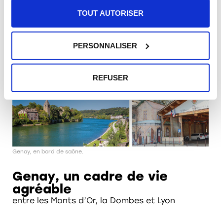
·
À 17 min de Villefranche-sur-Saône en
TOUT AUTORISER
TER
·
À 28 min de l’aéroport Lyon Saint-
PERSONNALISER
Exupéry en voiture
REFUSER
Genay, en bord de saône.
Genay, un cadre de vie
agréable
entre les Monts d’Or, la Dombes et Lyon