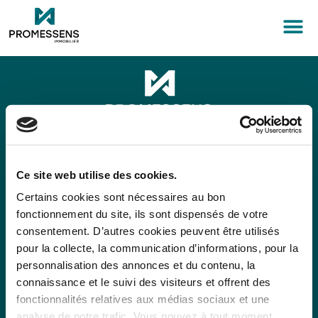
Email : contact@promessens.fr
Téléphone :
09 70 83 38 32
Ce site web utilise des cookies.
Mentions légales
Certains cookies sont nécessaires au bon
fonctionnement du site, ils sont dispensés de votre
Plan du site
consentement. D’autres cookies peuvent être utilisés
Nos programmes
pour la collecte, la communication d’informations, pour la
personnalisation des annonces et du contenu, la
Acheter pour habiter
connaissance et le suivi des visiteurs et offrent des
Investir dans l'immobilier
fonctionnalités relatives aux médias sociaux et une
Vendre son terrain
analyse de notre trafic. Vous pouvez à tout moment